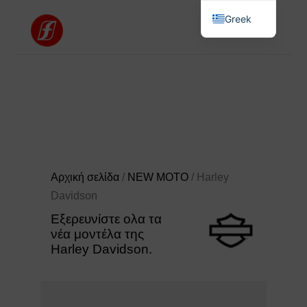
Greek
English
Αρχική σελίδα
/
NEW MOTO
/ Harley
Davidson
Εξερευνίστε ολα τα
νέα μοντέλα της
Harley Davidson.