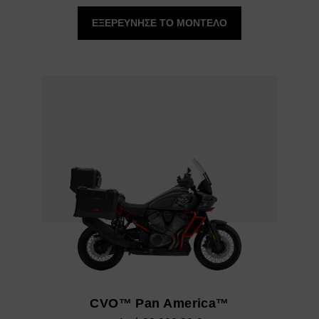
τιμών:
ΕΞΕΡΕΥΝΗΣΕ ΤΟ ΜΟΝΤΕΛΟ
43.650,00 €
έως
45.800,00 €
CVO™ Pan America™