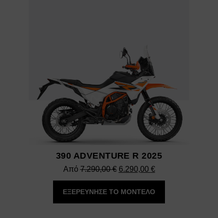
390 ADVENTURE R 2025
Original
Η
Από
7.290,00
€
6.290,00
€
price
τρέχουσα
ΕΞΕΡΕΥΝΗΣΕ ΤΟ ΜΟΝΤΕΛΟ
was:
τιμή
7.290,00 €.
είναι: