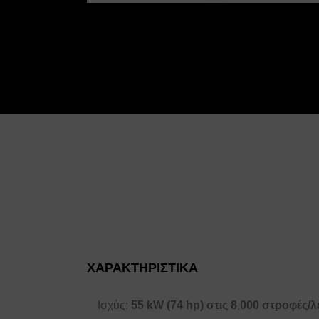
ΧΑΡΑΚΤΗΡΙΣΤΙΚΑ
Ισχύς:
55 kW (74 hp) στις 8,000 στροφές/