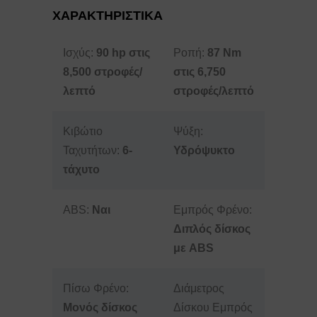
ΧΑΡΑΚΤΗΡΙΣΤΙΚΑ
Ισχύς:
90 hp στις
Ροπή:
87 Nm
8,500 στροφές/
στις 6,750
λεπτό
στροφές/λεπτό
Κιβώτιο
Ψύξη:
Ταχυτήτων:
6-
Υδρόψυκτο
τάχυτο
ABS:
Ναι
Εμπρός Φρένο:
Διπλός δίσκος
με ABS
Πίσω Φρένο:
Διάμετρος
Μονός δίσκος
Δίσκου Εμπρός