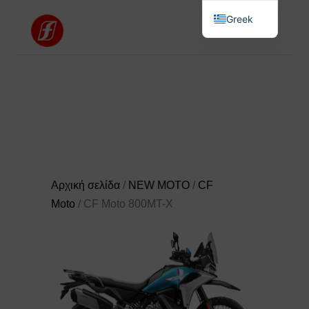
Greek
English
Αρχική σελίδα
/
NEW MOTO
/
CF
Moto
/ CF Moto 800MT-X