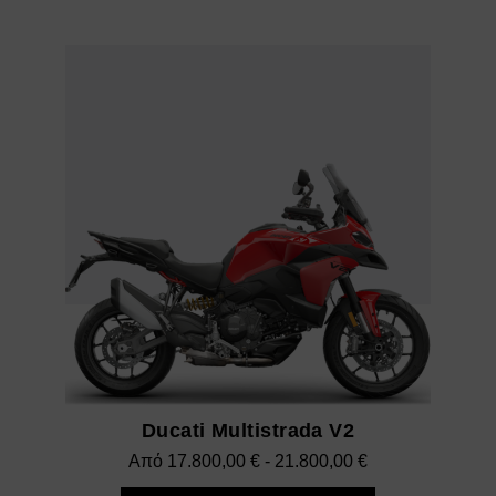
έως
14.500,00 €
Ducati Multistrada V2
Εύρος
Από
17.800,00
€
-
21.800,00
€
τιμών: