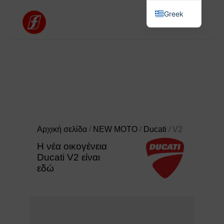
Greek
English
Αρχική σελίδα
/
NEW MOTO
/
Ducati
/ V2
Η νέα οικογένεια
Ducati V2 είναι
εδώ