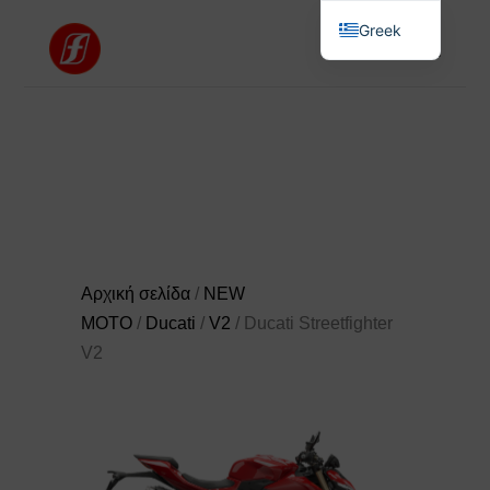
Greek
English
Αρχική σελίδα
/
NEW
MOTO
/
Ducati
/
V2
/ Ducati Streetfighter
V2