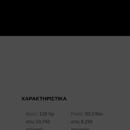
ΧΑΡΑΚΤΗΡΙΣΤΙΚΑ
Ισχύς:
120 hp
Ροπή:
93,3 Nm
στις 10,750
στις 8,250
στροφές
στροφές