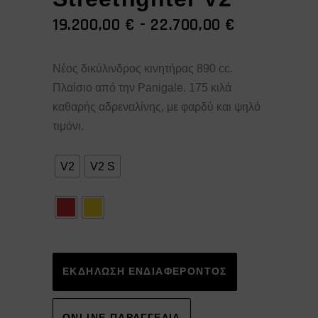
ΕΎΡΟΣ
19.200,00
€
-
22.700,00
€
ΤΙΜΏΝ:
19.200,00 €
Νέος δικύλινδρος κινητήρας 890 cc.
ΈΩΣ
Πλαίσιο από την Panigale. 175 κιλά
22.700,00 
καθαρής αδρεναλίνης, με φαρδύ και ψηλό
τιμόνι.
V2
V2 S
Alternative:
ΕΚΔΗΛΩΣΗ ΕΝΔΙΑΦΕΡΟΝΤΟΣ
ONLINE ΠΑΡΑΓΓΕΛΙΑ