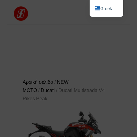
Greek
English
Αρχική σελίδα
/
NEW
MOTO
/
Ducati
/ Ducati Multistrada V4
Pikes Peak