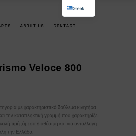
Greek
English
ARTS
ABOUT US
CONTACT
rismo Veloce 800
τηγορία με χαρακτηριστικό δούλεμα κινητήρα
και την καταπληκτική γραμμή που χαρακτηρίζει
αλή τιμή ,άμεσα διαθέσιμη και για ανταλλαγη
όλη την Ελλάδα.