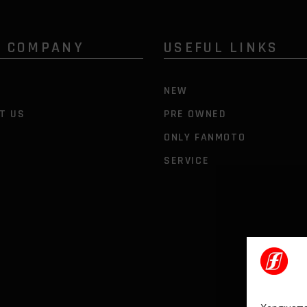
R COMPANY
USEFUL LINKS
S
NEW
T US
PRE OWNED
ONLY FANMOTO
SERVICE