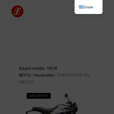
Greek
English
Αρχική σελίδα
/
NEW
MOTO
/
Husqvarna
/ SVARTPILEN 401
ABS A2
ΠΡΟΣΦΟΡΆ!