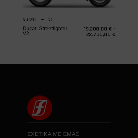
πολλαπλές
παραλλαγές.
DUCATI
V2
Οι
19.200,00
€
-
Ducati Streetfighter
επιλογές
ΕΎΡΟΣ
V2
22.700,00
€
ΤΙΜΏΝ:
μπορούν
19.200,00
να
ΈΩΣ
22.700,0
επιλεγούν
στη
σελίδα
του
προϊόντος
ΣΧΕΤΙΚΑ ΜΕ ΕΜΑΣ