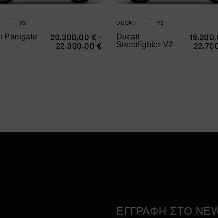
πολλαπλές
παραλλαγές.
V2
DUCATI
V2
Οι
20.300,00
€
-
19.200
i Panigale
Ducati
ΕΎΡΟΣ
22.300,00
€
Streetfighter V2
22.70
επιλογές
ΤΙΜΏΝ:
0 €
μπορούν
20.300,00 €
ΈΩΣ
να
0 €
22.300,00 €
επιλεγούν
στη
σελίδα
του
προϊόντος
ΕΓΓΡΑΦΗ ΣΤΟ NE