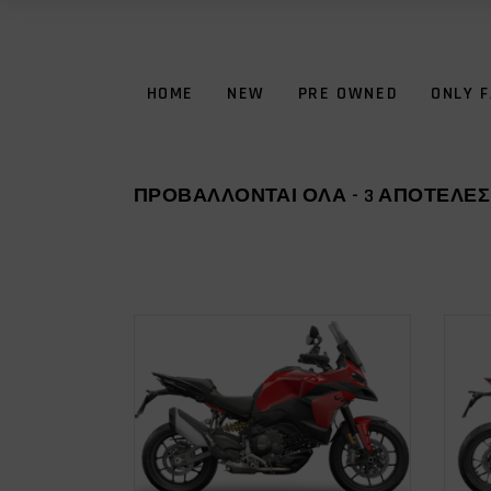
HOME
NEW
PRE OWNED
ONLY 
ΠΡΟΒΆΛΛΟΝΤΑΙ ΌΛΑ - 3 ΑΠΟΤΕΛΈ
Αυτό
ΕΠΙΛΟΓΉ
το
προϊόν
έχει