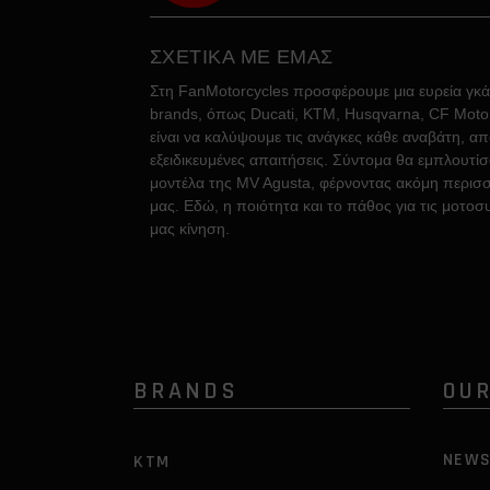
ΣΧΕΤΙΚΑ ΜΕ ΕΜΑΣ
Στη FanMotorcycles προσφέρουμε μια ευρεία γκ
brands, όπως Ducati, KTM, Husqvarna, CF Moto, 
είναι να καλύψουμε τις ανάγκες κάθε αναβάτη, απ
εξειδικευμένες απαιτήσεις. Σύντομα θα εμπλουτί
μοντέλα της MV Agusta, φέρνοντας ακόμη περισσ
μας. Εδώ, η ποιότητα και το πάθος για τις μοτοσ
μας κίνηση.
BRANDS
OU
NEW
KTM