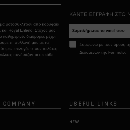
ΚAΝΤΕ ΕΓΓΡΑΦH ΣΤΟ
άμα μοτοσυκλετών από κορυφαία
και Royal Enfield. Στόχος μας
ό καθημερινές διαδρομές μέχρι
σουμε τη συλλογή μας με τα
Συμφωνώ με τους όρους τη
ότερες επιλογές στους πελάτες
Δεδομένων της Fanmoto.
υκλέτες συνδυάζονται σε κάθε
R COMPANY
USEFUL LINKS
S
NEW