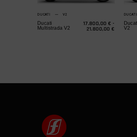
πολλαπλές
παραλλαγές.
DUCATI
V2
DUCATI
Οι
17.800,00
€
-
Ducati
Ducat
ΕΎΡΟΣ
Multistrada V2
21.800,00
€
V2
επιλογές
ΤΙΜΏΝ:
μπορούν
17.800,0
ΈΩΣ
να
21.800,0
επιλεγούν
στη
σελίδα
του
προϊόντος