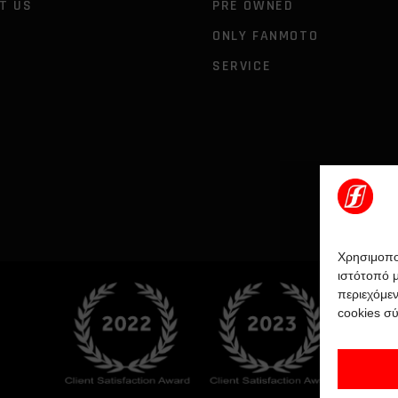
T US
PRE OWNED
ONLY FANMOTO
SERVICE
Χρησιμοποι
ιστότοπό μ
περιεχόμεν
cookies σ