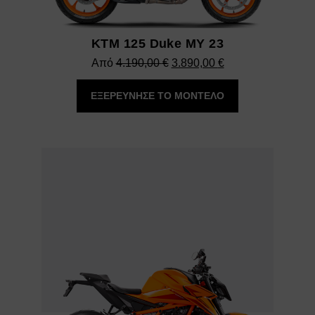
KTM 125 Duke MY 23
Original
Η
Από
4.190,00
€
3.890,00
€
price
τρέχουσα
ΕΞΕΡΕΥΝΗΣΕ ΤΟ ΜΟΝΤΕΛΟ
was:
τιμή
4.190,00 €.
είναι:
3.890,00 €.