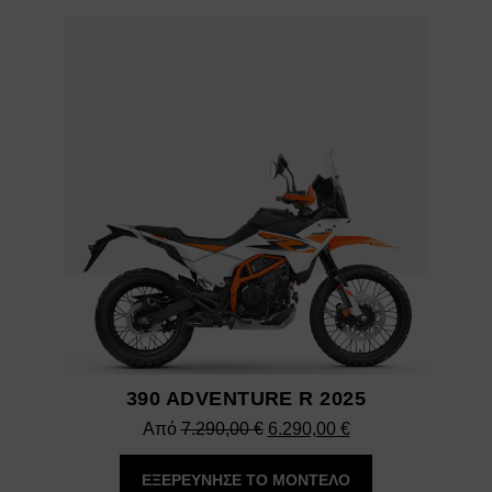
390 ADVENTURE R 2025
Original
Η
Από
7.290,00
€
6.290,00
€
price
τρέχουσα
ΕΞΕΡΕΥΝΗΣΕ ΤΟ ΜΟΝΤΕΛΟ
was:
τιμή