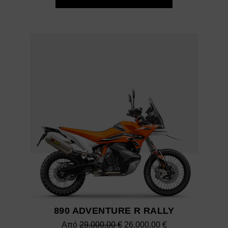
890 ADVENTURE R RALLY
Original
Η
Από
29.000,00
€
26.000,00
€