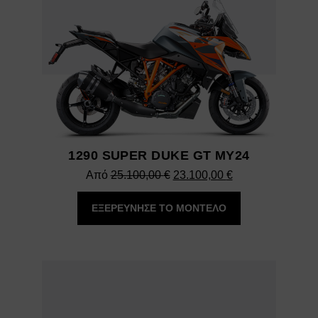
1290 SUPER DUKE GT MY24
Original
Η
Από
25.100,00
€
23.100,00
€
price
τρέχουσα
ΕΞΕΡΕΥΝΗΣΕ ΤΟ ΜΟΝΤΕΛΟ
was:
τιμή
25.100,00 €.
είναι:
23.100,00 €.