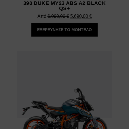
390 DUKE MY23 ABS A2 BLACK
QS+
Original
Η
Από
6.090,00
€
5.690,00
€
price
τρέχουσα
ΕΞΕΡΕΥΝΗΣΕ ΤΟ ΜΟΝΤΕΛΟ
was:
τιμή
6.090,00 €.
είναι:
5.690,00 €.