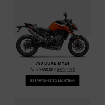
790 DUKE MY24
Original
Η
Από
9.850,00
€
8.990,00
€
price
τρέχουσα
ΕΞΕΡΕΥΝΗΣΕ ΤΟ ΜΟΝΤΕΛΟ
was:
τιμή
9.850,00 €.
είναι:
8.990,00 €.