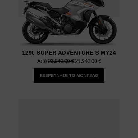
1290 SUPER ADVENTURE S MY24
Original
Η
Από
23.940,00
€
21.940,00
€
price
τρέχουσα
ΕΞΕΡΕΥΝΗΣΕ ΤΟ ΜΟΝΤΕΛΟ
was:
τιμή
23.940,00 €.
είναι:
21.940,00 €.