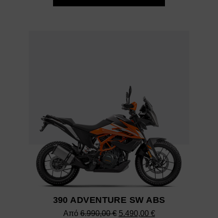
7.290,00 €.
είναι:
6.290,00 €.
390 ADVENTURE SW ABS
Original
Η
Από
6.990,00
€
5.490,00
€