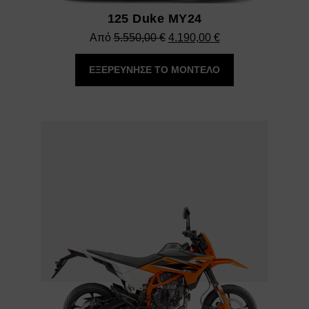
125 Duke MY24
Original
Η
Από
5.550,00
€
4.190,00
€
price
τρέχουσα
ΕΞΕΡΕΥΝΗΣΕ ΤΟ ΜΟΝΤΕΛΟ
was:
τιμή
5.550,00 €.
είναι:
4.190,00 €.