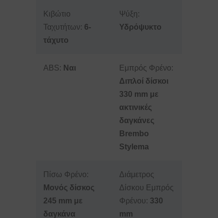
Κιβώτιο
Ψύξη:
Ταχυτήτων:
6-
Υδρόψυκτο
τάχυτο
ABS:
Ναι
Εμπρός Φρένο:
Διπλοί δίσκοι
330 mm με
ακτινικές
δαγκάνες
Brembo
Stylema
Πίσω Φρένο:
Διάμετρος
Μονός δίσκος
Δίσκου Εμπρός
245 mm με
Φρένου:
330
δαγκάνα
mm