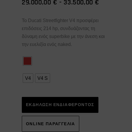
ΕΎΡΟΣ
29.000,00
€
-
33.500,00
€
ΤΙΜΏΝ:
29.000,00 
Το Ducati Streetfighter V4 προσφέρει
ΈΩΣ
επιδόσεις 214 hp, συνδυάζοντας τη
33.500,00 
δύναμη ενός superbike με την άνεση και
την ευελιξία ενός naked.
V4
V4 S
Alternative:
ΕΚΔΗΛΩΣΗ ΕΝΔΙΑΦΕΡΟΝΤΟΣ
ONLINE ΠΑΡΑΓΓΕΛΙΑ